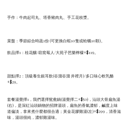
手作：牛肉起司丸、塔香豬肉丸、手工花枝漿。
菜盤：季節綜合時蔬1份 (可更換白蝦10隻或蛤蠣10顆)。
飲品擇1：桂花釀/窈窕莓人/大苑子芭樂檸檬+$119。
甜點擇2：頂級養生銀耳飲(谷溜谷溜 井裡月)/多口味心軟乳酪
+$29。
套餐湯覺擇1，我們選擇鴛鴦鍋(湯覺擇二+$50)，汕頭大骨扁魚湯
(右)，是深紅汕頭鍋物的招牌湯頭，扁魚的香氣濃郁，鹹度上味
道偏淡，拿來煮什麼都很合適；黃金花膠雞湯(左)+$299，清香滋
味，湯頭很純，濃郁雞湯味。