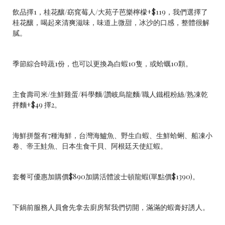
飲品擇1，桂花釀/窈窕莓人/大苑子芭樂檸檬+$119，我們選擇了
桂花釀，喝起來清爽滋味，味道上微甜，冰沙的口感，整體很解
膩。
季節綜合時蔬1份，也可以更換為白蝦10隻，或蛤蠣10顆。
主食壽司米/生鮮雞蛋/科學麵/讚岐烏龍麵/職人鐵棍粉絲/熟凍乾
拌麵+$49 擇2。
海鮮拼盤有7種海鮮，台灣海鱸魚、野生白蝦、生鮮蛤蜊、船凍小
卷、帝王鮭魚、日本生食干貝、阿根廷天使紅蝦。
套餐可優惠加購價$890加購活體波士頓龍蝦(單點價$1390)。
下鍋前服務人員會先拿去廚房幫我們切開，滿滿的蝦膏好誘人。