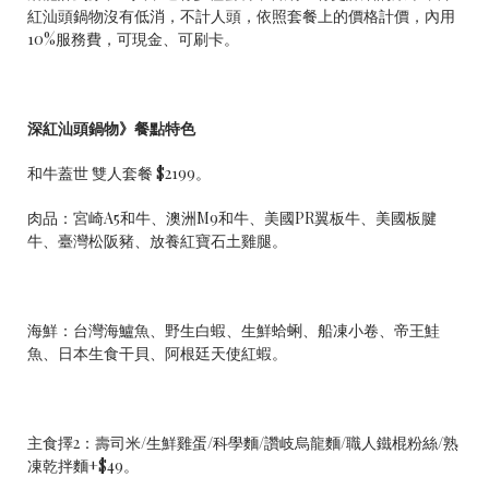
紅汕頭鍋物沒有低消，不計人頭，依照套餐上的價格計價，內用
10%服務費，可現金、可刷卡。
深紅汕頭鍋物》餐點特色
和牛蓋世 雙人套餐 $2199。
肉品：宮崎A5和牛、澳洲M9和牛、美國PR翼板牛、美國板腱
牛、臺灣松阪豬、放養紅寶石土雞腿。
海鮮：台灣海鱸魚、野生白蝦、生鮮蛤蜊、船凍小卷、帝王鮭
魚、日本生食干貝、阿根廷天使紅蝦。
主食擇2：壽司米/生鮮雞蛋/科學麵/讚岐烏龍麵/職人鐵棍粉絲/熟
凍乾拌麵+$49。