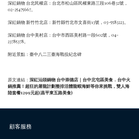
深紅鍋物 台北民權店：台北市松山區民權東路三段106巷32號，
02-25475667。
深紅鍋物 新竹竹北店：新竹縣竹北市文喜街13號，03-5583223。
深紅鍋物 台中美村店：台中市西區美村路一段602號，04-
23785378。
附近景點：
臺中八二三臺海戰役紀念碑
原文連結：
深紅汕頭鍋物 台中崇德店｜台中北屯區美食．台中火
鍋推薦！超狂的屠龍計劃整排活體龍蝦海鮮等你來挑戰，雙人海
陸套餐1299元起(昌平東五路美食)
顧客服務