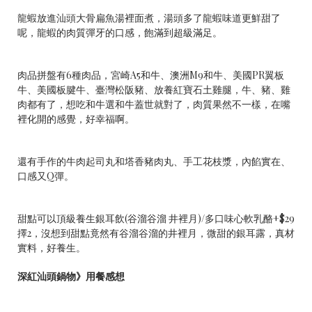
龍蝦放進汕頭大骨扁魚湯裡面煮，湯頭多了龍蝦味道更鮮甜了
呢，龍蝦的肉質彈牙的口感，飽滿到超級滿足。
肉品拼盤有6種肉品，宮崎A5和牛、澳洲M9和牛、美國PR翼板
牛、美國板腱牛、臺灣松阪豬、放養紅寶石土雞腿，牛、豬、雞
肉都有了，想吃和牛選和牛蓋世就對了，肉質果然不一樣，在嘴
裡化開的感覺，好幸福啊。
還有手作的牛肉起司丸和塔香豬肉丸、手工花枝漿，內餡實在、
口感又Q彈。
甜點可以頂級養生銀耳飲(谷溜谷溜 井裡月)/多口味心軟乳酪+$29
擇2，沒想到甜點竟然有谷溜谷溜的井裡月，微甜的銀耳露，真材
實料，好養生。
深紅汕頭鍋物》用餐感想