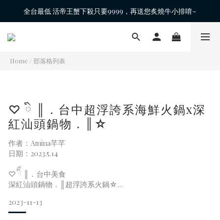
全台最低 活帝王蟹下殺只要9999，再送您炙燒牛小排唷~
Home
/
部落格列表
♡ ིྀ ║．台中超浮誇系海鮮火鍋x深
紅汕頭鍋物．║☆
作者：Amina芊芊
日期：2023.5.14
♡ ིྀ ║．台中美食
深紅汕頭鍋物．║超浮誇系火鍋☆
2023-11-13
深紅汕頭鍋物最夯最浮誇聞名的是海鮮系列必點的套餐
我點的套餐有海鮮與肉品都吃的到