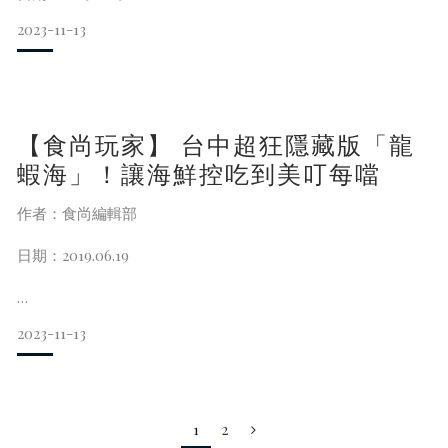
深
2023-11-13
【食尚玩家】 台中超狂隱藏版「龍
蝦海」！讓海鮮控吃到美叮每噹
作者：食尚編輯部
日期：2019.06.19
2023-11-13
台灣人一年四季吃鍋都不會膩，各業者也摩拳擦掌攬客，現在
在台中就有這間超浮誇龍蝦火鍋，狂還要更狂，這次推出龍蝦
海套餐，就是要讓海鮮控吃翻天。
1
2