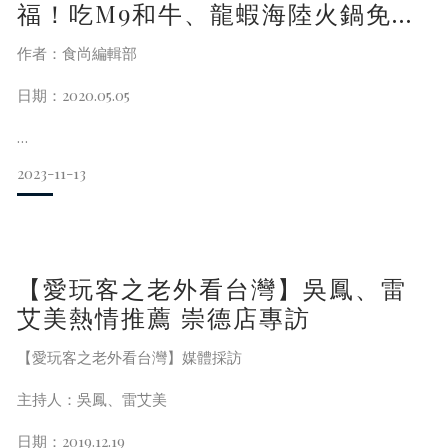
福！吃M9和牛、龍蝦海陸火鍋免出
門，還有專業主廚到府服務
作者：食尚編輯部
日期：2020.05.05
2023-11-13
免出門就能吃到超浮誇海鮮跟鮮美和牛，真是太幸福啦！來自
台中的人氣火鍋店「深紅汕頭鍋物」，全台4家分店因應疫情，
窩心的同步推出居家吃好料「屠龍到你家」服務，讓大家不用
【愛玩客之老外看台灣】吳鳳、雷
前往餐廳，上等海鮮與肉品自動送上門，還有專業主廚到府擺
盤，再搭上店家特色湯頭，真的好滿足～重點是，用餐完畢還
艾美熱情推薦 崇德店專訪
不用洗碗呢！超適合母親節的時候點到家裡慶祝～
【愛玩客之老外看台灣】媒體採訪
主持人：吳鳳、雷艾美
[編輯 食尚編輯部] 整理、撰文 廖佳儀／圖文提供 跟著踢小米
吃喝玩樂趣／核稿主編 方君民
日期：2019.12.19