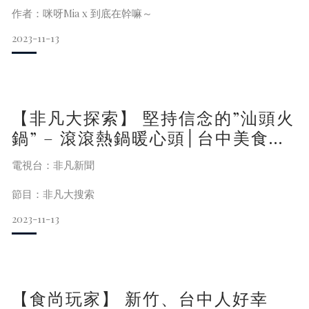
的火鍋單人套餐在其他地方就要快2000元了，在這邊一人不到
作者：咪呀Mia x 到底在幹嘛～
1500元價格一人一隻活波龍，就可以讓兩個人吃超飽的，
2023-11-13
【非凡大探索】 堅持信念的”汕頭火
鍋” – 滾滾熱鍋暖心頭│台中美食必
吃│深紅汕頭鍋物(北屯崇德店)
電視台：非凡新聞
節目：非凡大搜索
2023-11-13
【食尚玩家】 新竹、台中人好幸