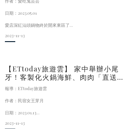
作者：愛吃鬼芸芸
店裡生意很好 可以先提前預約 有些季節限定的食材
台中火鍋推薦
預約才可以享用到！整體上服
日期：2023.05.01
深紅汕頭鍋物 台中崇德店
愛店深紅汕頭鍋物終於開來東區了
地址：台中市北屯區昌平東五路256號
2023-11-13
我是殷殷期盼好幾年了啊！
電話：04-24227706
今年牡羊朋友說慶生想吃深紅的龍蝦
營業時間：11:00-14:00(假日至15:00)，
就讓我看到深紅汕頭鍋物在SOGO敦化店開店了
【ETtoday旅遊雲】 家中舉辦小尾
我們兩隻羊不來個牡羊趴怎麼行！
牙！客製化火鍋海鮮、肉肉「直送
到府」還會幫忙收拾
報導：ETtoday旅遊雲
作者：民宿女王芽月
營業資訊
日期：2023.01.13
深紅汕頭鍋物 sogo敦化店
2023-11-13
服務專線：02-87730035