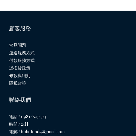
[編輯 劉佳佳]撰文 劉佳佳／圖片來源 跟著關關看世界
顧客服務
超狂計畫不是第一次，深紅火鍋的最新力作，就是把店內屠龍
常見問題
計畫、屠龍2.0和窮人海鮮套餐通通加起來，堪稱史上最強的浮
運送服務方式
誇鍋物。一字排開，一張桌子還不夠放，用上56隻黃金龍蝦及
付款服務方式
波士頓活龍蝦，還有180盎司的牛
退換貨政策
條款與細則
隱私政策
聯絡我們
電話 / 0981-825-523
時間 / 24H
電郵 / buhofoods@gmail.com