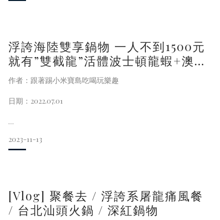
營業地址：台北市大安區敦化南路1段246號B2
又溼又冷的天氣就是想吃火鍋，台灣人就是愛吃鍋，街上滿滿
官方網址：https://shengred.com/
的火鍋店，但是這種天氣，光是走出房門都覺得懶，更別提要
營業時間：
跑去外面吃火鍋，可是自己準備的話，光是事前的準備繁瑣不
平日及例假日11:00~15:00、17:00~
浮誇海陸雙享鍋物 一人不到1500元
打緊，吃完之後還要清理殘渣跟洗碗筷，想到就累。
就有”雙截龍”活體波士頓龍蝦+澳洲
和牛+吹冷氣的氣冷雞等10種海鮮肉
作者：跟著踢小米寶島吃喝玩樂趣
這次要跟大家介紹的，就是從台中竄紅起來的深紅汕頭鍋物，
品豪華享受 (竹北深紅汕頭火鍋.菜單
也就是很紅的屠龍計畫，之前如果想吃，就得跑到新竹或台
營業時間地址電話)
日期：2022.07.01
北，現在在桃園就吃的到，而且還是親自送到你家。
2023-11-13
因為疫情影響的關係，小米已經好久沒來到愛店竹北深紅汕頭
鍋物了，現在疫情已經逐漸趨緩，當然要來大吃一頓！
（圖片摘自於桃園觀光導
深紅新推出的雙人活波龍海陸套餐，一人不到1500的價格，就
可以吃到活體波士頓龍蝦、鮑魚、干貝、蛤蠣、鮮魚等等，甚
[Vlog] 聚餐去 / 浮誇系屠龍痛風餐
至還有澳洲M5和牛耶
/ 台北汕頭火鍋 / 深紅鍋物
而且以這個份量和品質來說，真的挺划算的，因為以這種等級