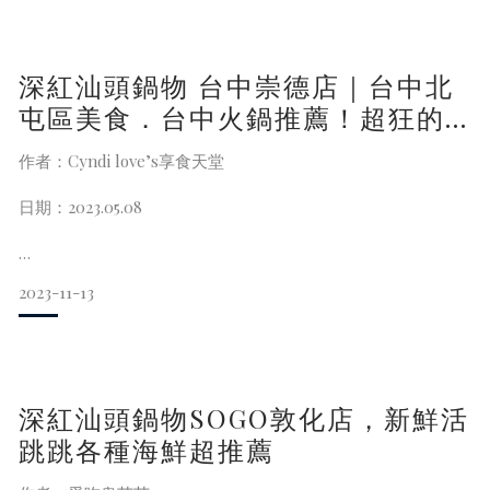
深紅汕頭鍋物 台中崇德店｜台中北
他們家的海鮮評價還不錯 ✯⸜(ᶿ̷ധᶿ̷)⸝✯
點餐方式掃Q-Rord線上點餐～
屯區美食．台中火鍋推薦！超狂的
屠龍計劃整排活體龍蝦海鮮等你來
店裡環境很乾淨 用餐起來很舒服~
作者：Cyndi love’s享食天堂
挑戰，雙人海陸套餐1299元起(昌平
東五路美食)
日期：2023.05.08
2023-11-13
深紅汕頭鍋物 台中崇德店，台中北屯區昌平東五路美食．台中
火鍋推薦這家台中八二三紀念公園附近，多人聚餐推薦超狂的
「屠龍計劃」，一整排的活體龍蝦海鮮，浮誇系美食等你來挑
戰，另外也有推出2-6人海陸套餐1299元起。
店家超貼心連建議食材的烹煮時間 肉品海鮮都有！
煮火鍋就是怕煮太久會影響到原本的肉質
深紅汕頭鍋物SOGO敦化店，新鮮活
跳跳各種海鮮超推薦
店家資訊