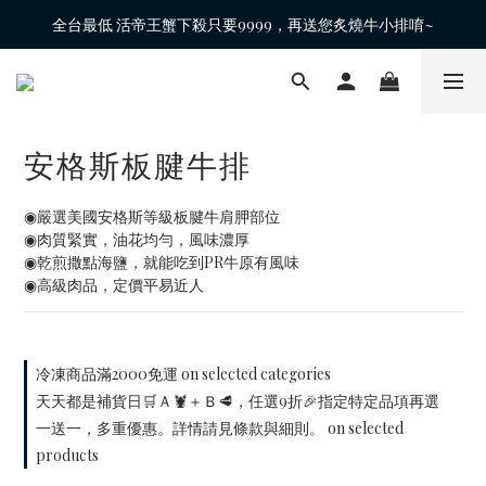
全台最低 活帝王蟹下殺只要9999，再送您炙燒牛小排唷~
安格斯板腱牛排
◉嚴選美國安格斯等級板腱牛肩胛部位
◉肉質緊實，油花均勻，風味濃厚
◉乾煎撒點海鹽，就能吃到PR牛原有風味
◉高級肉品，定價平易近人
冷凍商品滿2000免運 on selected categories
天天都是補貨日🛒Ａ🦞＋Ｂ🥩，任選9折🎉指定特定品項再選
一送一，多重優惠。詳情請見條款與細則。 on selected
products