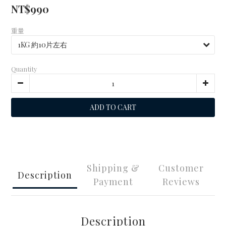
NT$990
重量
Quantity
ADD TO CART
Shipping &
Customer
Description
Payment
Reviews
Description