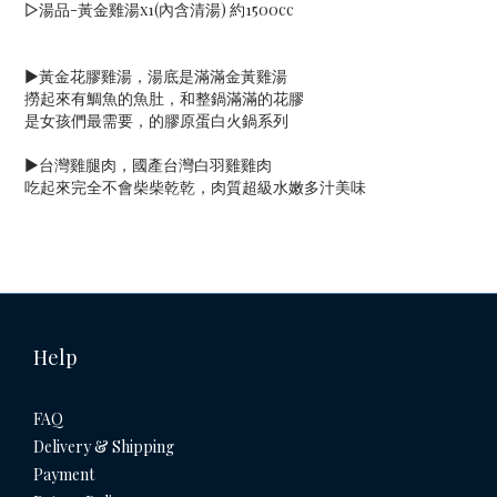
▷湯品-黃金雞湯x1(內含清湯) 約1500cc
▶︎黃金花膠雞湯，湯底是滿滿金黃雞湯
撈起來有鯛魚的魚肚，和整鍋滿滿的花膠
是女孩們最需要，的膠原蛋白火鍋系列
▶︎台灣雞腿肉，國產台灣白羽雞雞肉
吃起來完全不會柴柴乾乾，肉質超級水嫩多汁美味
Help
FAQ
Delivery & Shipping
Payment