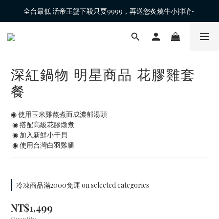
全台最低 活帝王蟹下殺只要9999，再送您炙燒牛小排唷~
深紅鍋物 明星商品 花膠雞套
餐
◉ 使用玉米雞熬煮而成濃郁湯頭
 ◉ 搭配高級花膠燉煮
 ◉ 加入新鮮小干貝
 ◉ 使用台灣白羽雞腿
冷凍商品滿2000免運 on selected categories
NT$1,499
Quantity