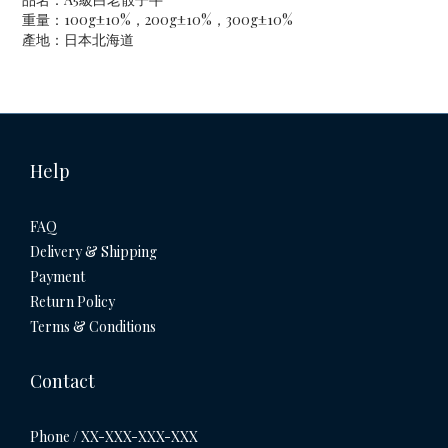
重量：100g
±10%，
200g±10%，300g
±10%
產地：日本北海道
Help
FAQ
Delivery & Shipping
Payment
Return Policy
Terms & Conditions
Contact
Phone / XX-XXX-XXX-XXX