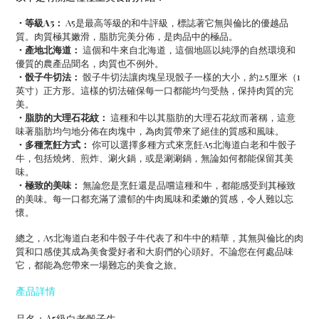
・等級A5：
A5是最高等級的和牛評級，標誌著它無與倫比的優越品
質。肉質極其嫩滑，脂肪完美分佈，是肉品中的極品。
・產地北海道：
這個和牛來自北海道，這個地區以純淨的自然環境和
優質的農產品聞名，肉質也不例外。
・骰子牛切法：
骰子牛切法讓肉塊呈現骰子一樣的大小，約2.5厘米（1
英寸）正方形。這樣的切法確保每一口都能均勻受熱，保持肉質的完
美。
・脂肪的大理石花紋：
這種和牛以其脂肪的大理石花紋而著稱，這意
味著脂肪均勻地分佈在肉塊中，為肉質帶來了絕佳的質感和風味。
・多種烹飪方式：
你可以選擇多種方式來烹飪A5北海道白老和牛骰子
牛，包括燒烤、煎炸、涮火鍋，或是涮涮鍋，無論如何都能保留其美
味。
・極致的美味：
無論您是烹飪還是品嚐這種和牛，都能感受到其極致
的美味。每一口都充滿了濃郁的牛肉風味和柔嫩的質感，令人難以忘
懷。
總之，
A5
北海道白老和牛骰子牛代表了和牛中的精華，其無與倫比的肉
質和口感使其成為美食愛好者和大廚們的心頭好。不論您在何處品味
它，都能為您帶來一場難忘的美食之旅。
產品詳情
品名：A5級白老骰子牛