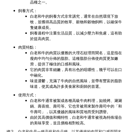
品種之一。
飼養方式：
白老和牛的飼養方式非常講究，通常在自然環境下放
牧，並獲得高品質的牧草、穀物和穀物飼料，以確保牛
隻健康成長。
飼養過程中注重生活品質，以減少壓力和焦慮，這有助
於提高肉質。
肉質特點：
白老和牛的肉質以優雅的大理石紋理而聞名，這是指在
瘦肉中均勻分佈的脂肪。這種脂肪分佈使肉質更加嫩
滑，提供了極佳的口感和風味。
它的肉質非常細嫩，具有出色的咀嚼性，幾乎可以在口
中融化。
味道濃鬱，充滿了牛肉的自然風味，並帶有豐富的脂肪
味道，使其成為許多美食家和廚師的首選。
使用方式：
白老和牛通常被製成各種高級牛肉料理，如燒烤、涮涮
鍋、壽喜燒、壽司等。它也常被用來製作壽司中的「和
牛壽司」，以其優越的風味和質地而受到讚譽。
由於其高價值和獨特性，白老和牛通常被視為特殊場合
的美味享受，並且價格相對較高。
總之，白老和牛是一種高級和牛品種，以其優越的肉質和口感而聞名，