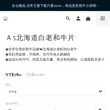
全台最低 活帝王蟹下殺只要9999，再送您炙燒牛小排唷~
Ａ5北海道白老和牛片
◉非常珍貴的和牛品種🐃北海道白老町的白老牛
◉烹飪用途廣，可燒烤、也可作為火鍋涮肉
◉油花分布均勻、肉質又細又嫩、更沒有肉腥味、口感柔軟且多汁
NT$780
NT$1,080
Size
Quantity