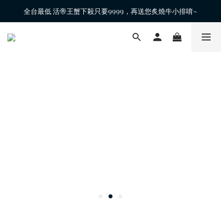
全台最低 活帝王蟹下殺只要9999，再送您炙燒牛小排唷~