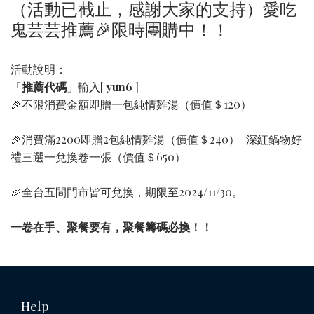
（活動已截止，感謝大家的支持）愛吃
鬼芸芸推薦🎉限時團購中！！
活動說明：
「
推薦代碼
」輸入[
yun6
]
🎉不限消費金額即贈一包純情雞湯（價值＄120）
🎉消費滿2200即贈2包純情雞湯（價值＄240）+深紅鍋物好
禮三選一兌換卷一張（價值＄650）
🎉全台五間門市皆可兌換，期限至2024/11/30。
一卷在手、聚餐要有，聚餐籌碼必換！！
Help