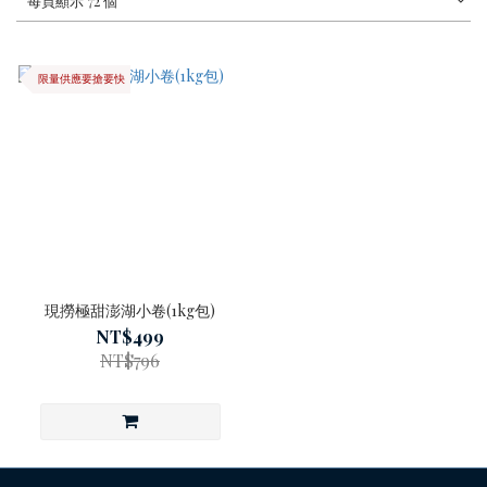
每頁顯示 72 個
限量供應要搶要快
現撈極甜澎湖小卷(1kg包)
NT$499
NT$796