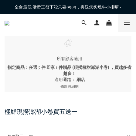
全台最低 活帝王蟹下殺只要9999，再送您炙燒牛小排唷~
所有顧客適用
指定商品：任選 5 件 即享 1 件贈品 (現撈極甜澎湖小卷) ，買越多省
越多！
適用通路：
網店
條款與細則
極鮮現撈澎湖小卷買五送一