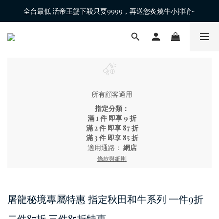
全台最低 活帝王蟹下殺只要9999，再送您炙燒牛小排唷~
所有顧客適用
指定分類：
滿 1 件 即享 9 折
滿 2 件 即享 87 折
滿 3 件 即享 85 折
適用通路：
網店
條款與細則
屠龍秘境專屬特惠 指定秋田和牛系列 一件9折
二件87折 三件85折特惠