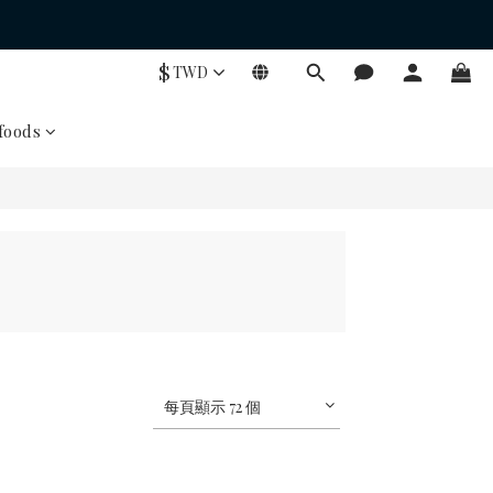
$
TWD
oods
每頁顯示 72 個