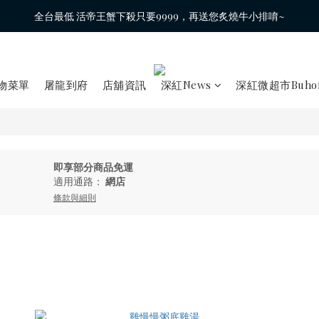
全台最低 活帝王蟹下殺只要9999，再送您炙燒牛小排唷~
物菜單
屠龍到府
店舖資訊
深紅News
深紅微超市Buhof
即享部分商品免運
適用通路：
網店
條款與細則