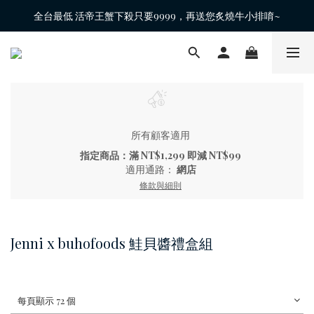
全台最低 活帝王蟹下殺只要9999，再送您炙燒牛小排唷~
所有顧客適用
指定商品：滿 NT$1,299 即減 NT$99
適用通路：
網店
條款與細則
Jenni x buhofoods 鮭貝醬禮盒組
每頁顯示 72 個