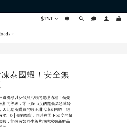
$
TWD
oods
活凍泰國蝦！安全無
殖
三道洗淨以及保鮮活蝦的處理過程！領先
魚相同等級，零下負60度的超低溫急速冷
，因此您所購買的蝦正甜活凍泰國蝦，絕
 | Ｑ | 彈的肉質，同時在零下60度的超
國蝦，能保有如同生魚片般的水嫩新鮮品