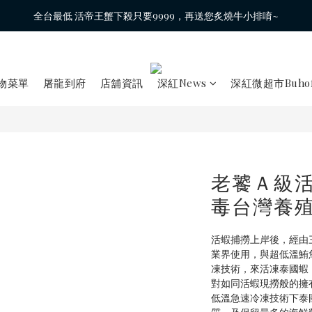
全台最低 活帝王蟹下殺只要9999，再送您炙燒牛小排唷~
物菜單
屠龍到府
店舖資訊
深紅News
深紅微超市Buhof
老饕Ａ級
毒台灣養
活蝦捕撈上岸後，經由
業界使用，與超低溫鮪
凍技術，來活凍泰國蝦
對如同活蝦現撈般的擁有脆
低溫急速冷凍技術下泰