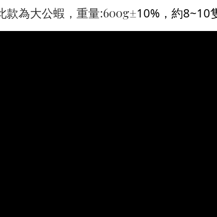
此款為大公蝦，重量:600g±
10%，約8~10