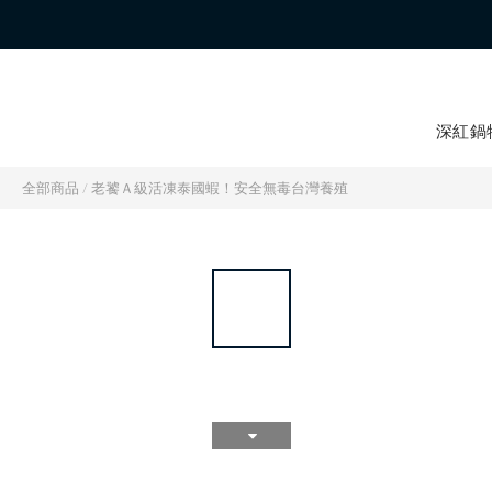
深紅鍋
全部商品
/
老饕Ａ級活凍泰國蝦！安全無毒台灣養殖