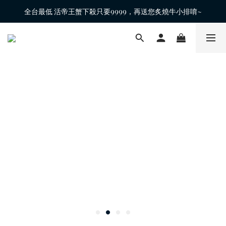
全台最低 活帝王蟹下殺只要9999，再送您炙燒牛小排唷~