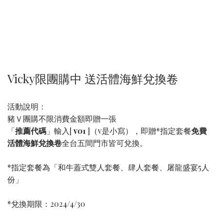
Vicky限團購中 送活體海鮮兌換卷
活動說明：
豬Ｖ團購不限消費金額即贈一張
「
推薦代碼
」輸入[
v01
]（v是小寫），即贈*指定套餐
免費
活體海鮮兌換卷
全台五間門市皆可兌換。
*指定套餐為「和牛蓋式雙人套餐、肆人套餐、屠龍盛宴5人
份」
*兌換期限：2024/4/30