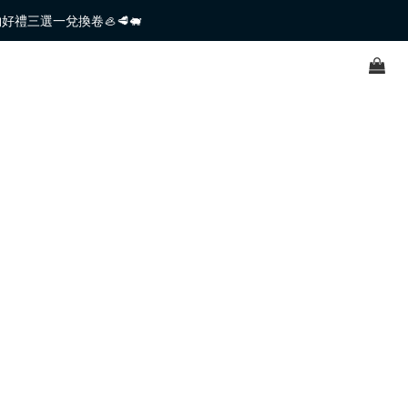
禮三選一兌換卷🦪🥩🐖