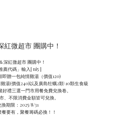
深紅微超市 團購中！
＆深紅微超市 團購中！
推薦代碼」輸入[ ni5 ]
額即贈一包純情雞湯（價值120)
情雞湯(價值240)以及廣島牡蠣2顆\10顆生食級
豬好禮三選一門市用餐免費兌換卷。
門市、不限消費金額皆可兌換。
兌換期限：2025/8/31
聚餐要有，聚餐籌碼必換！！