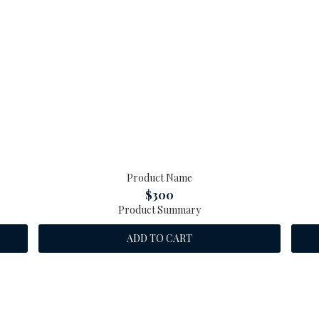
Product Name
$300
Product Summary
ADD TO CART