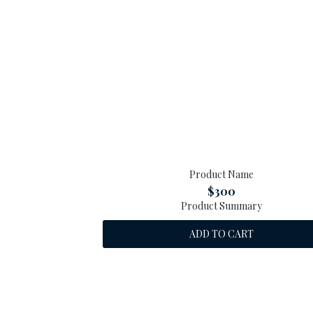
Product Name
$300
Product Summary
ADD TO CART