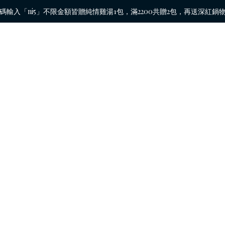
碼輸入「ni5」不限金額皆贈純情雞湯1包，滿2200共贈2包，再送深紅鍋物好