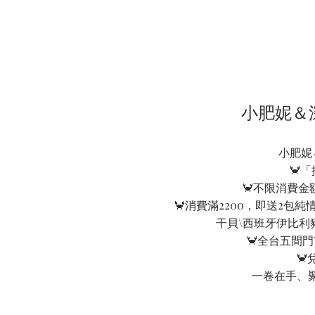
小肥妮＆
小肥妮
🦀「
🦀不限消費金
🦀消費滿2200，即送2包純
干貝\西班牙伊比利
🦀全台五間
🦀
一卷在手、