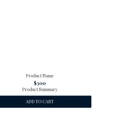
Product Name
$300
Product Summary
ADD TO CART