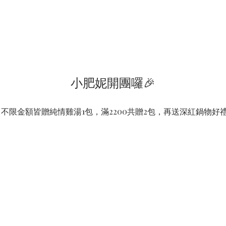
小肥妮開團囉🎉
」不限金額皆贈純情雞湯1包，滿2200共贈2包，再送深紅鍋物好禮三