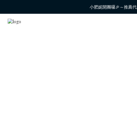
小肥妮開團囉🎉～推薦代